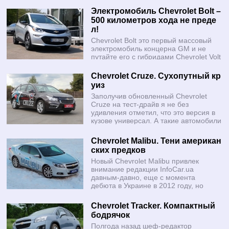
Электромобиль Chevrolet Bolt –
500 километров хода не преде
л!
Chevrolet Bolt это первый массовый
электромобиль концерна GM и не
путайте его с гибридами Chevrolet Volt
и Opel Ampera. Так что, это первая
машина на электротяге, которую концерн General Motors
Chevrolet Cruze. Сухопутный кр
вывел в широкие массы и сразу ворвался на американский
уиз
рынок.
Заполучив обновленный Chevrolet
Cruze на тест-драйв я не без
удивления отметил, что это версия в
кузове универсал. А такие автомобили
к нам попадают исключительно редко!
Что же, тем интересней! Итак, сегодня катаемся на
Chevrolet Malibu. Тени американ
рестайлинговом Cruze с турбомотором 1.4 и автоматом!
ских предков
Новый Chevrolet Malibu привлек
внимание редакции InfoCar.ua
давным-давно, еще с момента
дебюта в Украине в 2012 году, но
заполучить автомобиль на тест-драйв
удалось только сейчас. Тем не менее, наш интерес остался
Chevrolet Tracker. Компактный
прежним, а вопросов к модели стало едва ли не больше.
бодрячок
Сможет ли она завоевать своего потребителя? Готова ли к
Полгода назад шеф-редактор
серьезному противостоянию с конкурентами? Что это вообще