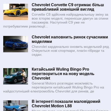
Chevrolet Corvette C9 отримає більш
привабливий зовнішній вигляд
Corvette C8 здійснив найрадикальнішу зміну за
всю історію моделі, перенісши двигун за спини
пасажирів. Наступний C9 уже не
потребуватиме революції...
Chevrolet наповнить ринок сучасними
моделями
Chevrolet кардинально оновить модельний ряд.
Очікуються нові спорткари, плагін-гібриди та
седан.
Китайський Wuling Bingo Pro
перетвориться на нову модель
Chevrolet
General Motors розглядає можливість
перетворити китайський Wuling Bingo Pro на
найдоступніший електромобіль Chevrolet для ринків, де
компактні й недорогі машини мають стабільний попит.
В інтернеті показали маловідомий
Chevrolet Motion L88
Мало хто знає, що культовий Chevrolet Camaro