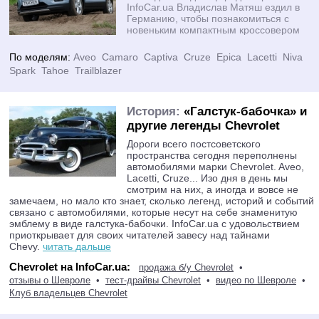
InfoCar.ua Владислав Матяш ездил в
за зверь такой и ум
Германию, чтобы познакомиться с
новеньким компактным кроссовером
Opel Mokka. Увы, но в Украине этот
автомобиль пока так и не появился. Зато к нам приехал его не
По моделям:
Aveo
Camaro
Captiva
Cruze
Epica
Lacetti
Niva
менее перспективный и интересный брат-близнец – Chevrolet
Spark
Tahoe
Trailblazer
Tracker. В салонах дилеров он появится уже 29 мая, однако
мы получили возможность протестировать его еще раньше, о
чем
История:
«Галстук-бабочка» и
другие легенды Chevrolet
Дороги всего постсоветского
пространства сегодня переполнены
автомобилями марки Chevrolet. Aveo,
Lacetti, Cruze... Изо дня в день мы
смотрим на них, а иногда и вовсе не
замечаем, но мало кто знает, сколько легенд, историй и событий
связано с автомобилями, которые несут на себе знаменитую
эмблему в виде галстука-бабочки. InfoCar.ua с удовольствием
приоткрывает для своих читателей завесу над тайнами
Chevy.
читать дальше
Chevrolet на InfoCar.ua:
продажа б/у Chevrolet
•
отзывы о Шевроле
•
тест-драйвы Chevrolet
•
видео по Шевроле
•
Клуб владельцев Chevrolet