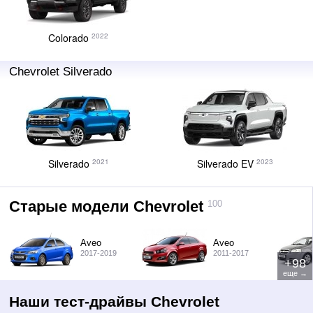
Colorado
2022
Chevrolet Silverado
Silverado
Silverado EV
2021
2023
Старые
модели
Chevrolet
100
Aveo
Aveo
2017-2019
2011-2017
+98
еще →
Наши тест-драйвы Chevrolet