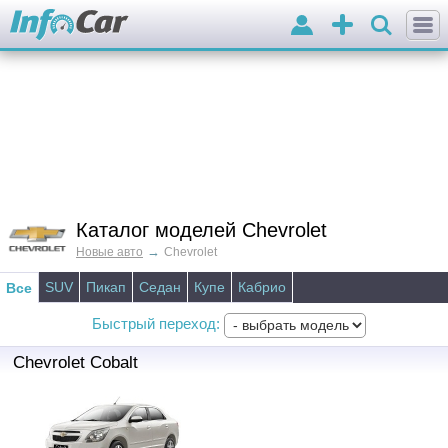
Войти
Добавить
объявление
Каталог моделей Chevrolet
→
Новые авто
Chevrolet
SUV
Пикап
Седан
Купе
Кабрио
Все
Быстрый переход:
Chevrolet Cobalt