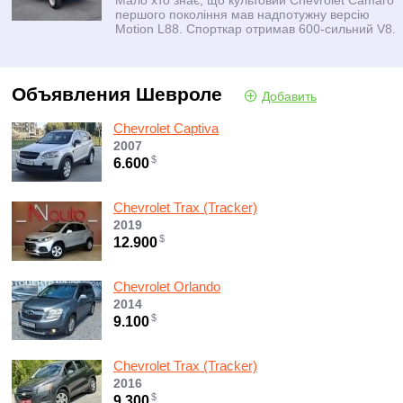
першого покоління мав надпотужну версію
Motion L88. Спорткар отримав 600-сильний V8.
Объявления
Шевроле
Добавить
Chevrolet Captiva
2007
$
6.600
Chevrolet Trax (Tracker)
2019
$
12.900
Chevrolet Orlando
2014
$
9.100
Chevrolet Trax (Tracker)
2016
$
9.300